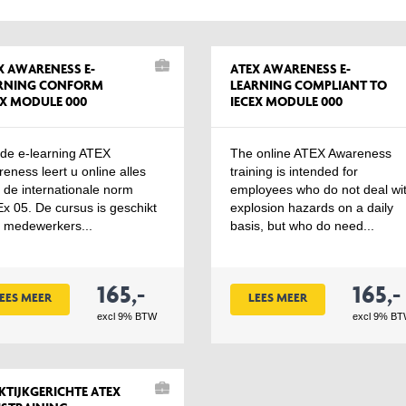
X AWARENESS E-
ATEX AWARENESS E-
RNING CONFORM
LEARNING COMPLIANT TO
EX MODULE 000
IECEX MODULE 000
de e-learning ATEX
The online ATEX Awareness
eness leert u online alles
training is intended for
 de internationale norm
employees who do not deal wi
x 05. De cursus is geschikt
explosion hazards on a daily
 medewerkers...
basis, but who do need...
165,-
165,-
EES MEER
LEES MEER
excl 9% BTW
excl 9% B
KTIJKGERICHTE ATEX