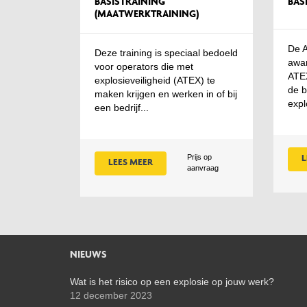
BASISTRAINING
BAS
(MAATWERKTRAINING)
De A
Deze training is speciaal bedoeld
awar
voor operators die met
ATEX
explosieveiligheid (ATEX) te
de b
maken krijgen en werken in of bij
expl
een bedrijf...
Prijs op
L
LEES MEER
aanvraag
NIEUWS
Wat is het risico op een explosie op jouw werk?
12 december 2023