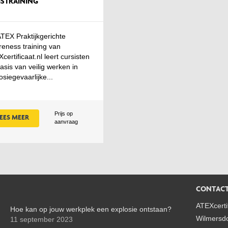
ISTRAINING
TEX Praktijkgerichte
eness training van
certificaat.nl leert cursisten
asis van veilig werken in
osiegevaarlijke...
Prijs op
EES MEER
aanvraag
CONTAC
ATEXcertif
Hoe kan op jouw werkplek een explosie ontstaan?
Wilmersdo
11 september 2023