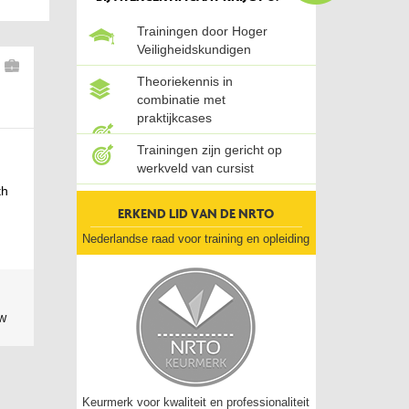
Trainingen door Hoger
Veiligheidskundigen
Theoriekennis in
combinatie met
praktijkcases
Trainingen zijn gericht op
werkveld van cursist
th
ERKEND LID VAN DE NRTO
Nederlandse raad voor training en opleiding
TW
Keurmerk voor kwaliteit en professionaliteit