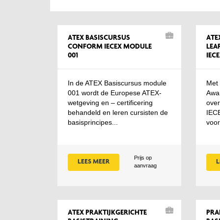
ATEX BASISCURSUS
ATE
CONFORM IECEX MODULE
LEA
001
IEC
In de ATEX Basiscursus module
Met 
001 wordt de Europese ATEX-
Awar
wetgeving en – certificering
over
behandeld en leren cursisten de
IECE
basisprincipes...
voor
Prijs op
LEES MEER
L
aanvraag
ATEX PRAKTIJKGERICHTE
PRA