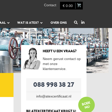
Contact
€ 0.00
AAL
WAT IS ATEX?
OVER ONS
HEEFT U EEN VRAAG?
Neem gerust contact op
met onze
klantenservice.
088 998 38 27
info@atexcertificaat.nl
BIJ ATEXCERTIFICAAT KRIJGT U: