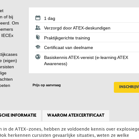
et
 of bij
1 dag
nieerd. Om
Verzorgd door ATEX-deskundigen
lnemers
e IECEx
Praktijkgerichte training
Certificaat van deelname
tijkcases
Basiskennis ATEX-vereist (e-learning ATEX
e (eigen)
Awareness)
rsisten
dige
rachten
moeten
Prijs op aanvraag
INSCHRIJ
SCHE INFORMATIE
WAAROM ATEXCERTIFICAAT
en in de ATEX-zones, hebben ze voldoende kennis over explosieg
 Ook herkennen cursisten gevaarlijke situaties, weten ze welke