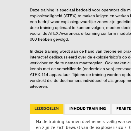
Deze training is speciaal bedoeld voor operators die m
explosieveiligheid (ATEX) te maken krijgen en werken in
een bedrijf waar explosiegevaarlijke zones zijn gedefi
deze training optimaal te kunnen volgen, moeten dee
vooraf de ATEX Awareness e-learning conform modul
000 hebben gevolgd.
In deze training wordt aan de hand van theorie en prak
interactief gediscussieerd over de explosierisico’s op d
werkvloer en de te nemen maatregelen. Ook maken cu
kennis met de verschillende (onderdelen van) eenvou
ATEX-114 apparatuur. Tijdens de training worden opd
verstrekt die de deelnemers individueel of als groep 
uitvoeren.
LEERDOELEN
INHOUD TRAINING
PRAKTI
Na de training kunnen deelnemers veilig werk
en zijn ze zich bewust van de explosierisico’s.