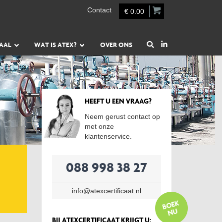
Contact
€ 0.00
AAL
WAT IS ATEX?
OVER ONS
HEEFT U EEN VRAAG?
Neem gerust contact op
met onze
klantenservice.
088 998 38 27
info@atexcertificaat.nl
BIJ ATEXCERTIFICAAT KRIJGT U: