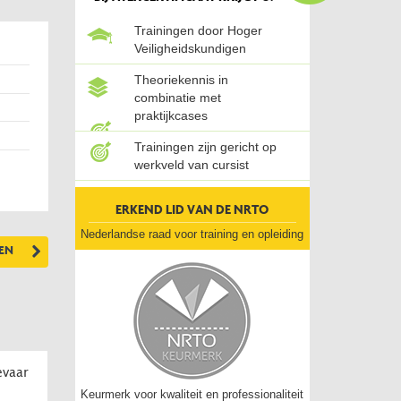
Trainingen door Hoger
Veiligheidskundigen
Theoriekennis in
combinatie met
praktijkcases
Trainingen zijn gericht op
werkveld van cursist
ERKEND LID VAN DE NRTO
Nederlandse raad voor training en opleiding
VEN
evaar
Keurmerk voor kwaliteit en professionaliteit