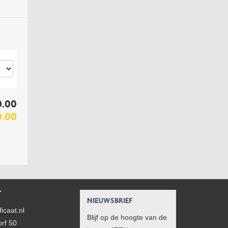
l
0.00
0.00
T
NIEUWSBRIEF
icaat.nl
Blijf op de hoogte van de
rf 50