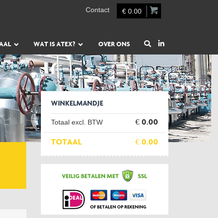
Contact
€ 0.00
AAL
WAT IS ATEX?
OVER ONS
WINKELMANDJE
Totaal excl. BTW
€ 0.00
TOTAAL
€ 0.00