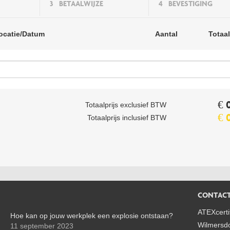
3
BETAALWIJZE
4
BEVESTIGING
ocatie/Datum
Aantal
Totaa
Totaalprijs exclusief BTW
€ 
Totaalprijs inclusief BTW
€ 
CONTAC
ATEXcertif
Hoe kan op jouw werkplek een explosie ontstaan?
Wilmersdo
11 september 2023